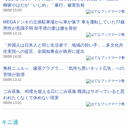
柳家小はだが「いじめ」「暴行」被害告発
08/06 15:00
MEGAドンキの立体駐車場から車が落下 車を運転していた77歳
男性が意識不明 助手席の妻は腰を骨折
08/06 14:31
「外国人は日本人と同じ生活者で、地域の担い手」…多文化共
生実現への提言、全国知事会が政府に提出
08/06 14:02
角栓ニュルッ、歯茎グラグラ… 「気持ち悪いネット広告」への
苦情が急増
08/06 13:31
ごみ収集、40度を超える日にごみ収集 職員はサボっていると思
われたくなくて休めない現実
08/06 13:01
キニ速