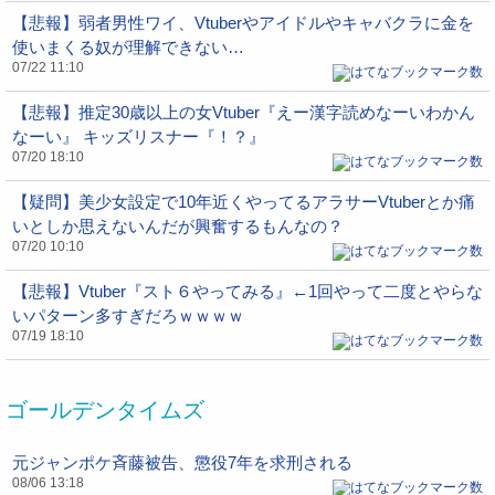
【悲報】弱者男性ワイ、Vtuberやアイドルやキャバクラに金を
使いまくる奴が理解できない…
07/22 11:10
【悲報】推定30歳以上の女Vtuber『えー漢字読めなーいわかん
なーい』 キッズリスナー『！？』
07/20 18:10
【疑問】美少女設定で10年近くやってるアラサーVtuberとか痛
いとしか思えないんだが興奮するもんなの？
07/20 10:10
【悲報】Vtuber『スト６やってみる』←1回やって二度とやらな
いパターン多すぎだろｗｗｗｗ
07/19 18:10
ゴールデンタイムズ
元ジャンポケ斉藤被告、懲役7年を求刑される
08/06 13:18