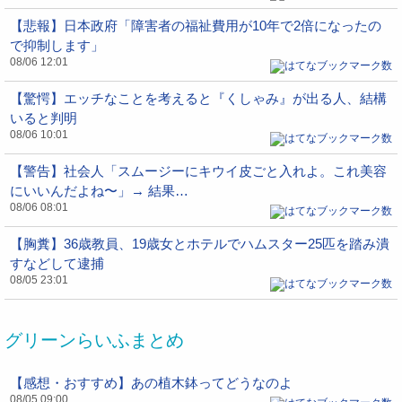
【悲報】日本政府「障害者の福祉費用が10年で2倍になったの
で抑制します」
08/06 12:01
【驚愕】エッチなことを考えると『くしゃみ』が出る人、結構
いると判明
08/06 10:01
【警告】社会人「スムージーにキウイ皮ごと入れよ。これ美容
にいいんだよね〜」→ 結果…
08/06 08:01
【胸糞】36歳教員、19歳女とホテルでハムスター25匹を踏み潰
すなどして逮捕
08/05 23:01
グリーンらいふまとめ
【感想・おすすめ】あの植木鉢ってどうなのよ
08/05 09:00