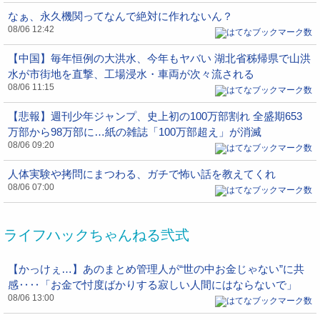
なぁ、永久機関ってなんで絶対に作れないん？
08/06 12:42
【中国】毎年恒例の大洪水、今年もヤバい 湖北省秭帰県で山洪
水が市街地を直撃、工場浸水・車両が次々流される
08/06 11:15
【悲報】週刊少年ジャンプ、史上初の100万部割れ 全盛期653
万部から98万部に…紙の雑誌「100万部超え」が消滅
08/06 09:20
人体実験や拷問にまつわる、ガチで怖い話を教えてくれ
08/06 07:00
ライフハックちゃんねる弐式
【かっけぇ…】あのまとめ管理人が“世の中お金じゃない”に共
感‥‥「お金で忖度ばかりする寂しい人間にはならないで」
08/06 13:00