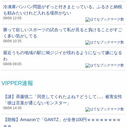
冷凍庫パンパン問題がずっと付きまとっている。ふるさと納税
も頼みたいけれど入れる場所がない
08/06 12:05
勝って欲しいスポーツの試合って私が見ると負けることがすご
く多い気がしてる
08/06 10:35
最近うちの地域の駅に鳩ジジイが現れるようになって嫌になる
わ
08/06 09:05
VIPPER速報
【謎】斉藤慎二「同意してくれたよね？どうして…」被害女性
「彼は言葉が通じないモンスター」
08/06 14:30
【朗報】Amazonで「GANTZ」が全巻100円ｗｗｗｗｗｗｗｗ
ｗｗ