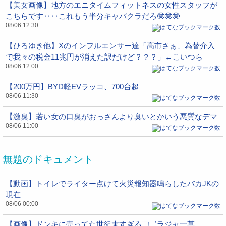
【美女画像】地方のエニタイムフィットネスの女性スタッフが
こちらです‥‥これもう半分キャバクラだろ🤓🤓🤓
08/06 12:30
【ひろゆき他】Xのインフルエンサー達「高市さぁ、為替介入
で我々の税金11兆円が消えた訳だけど？？？」←こいつら
08/06 12:00
【200万円】BYD軽EVラッコ、700台超
08/06 11:30
【激臭】若い女の口臭がおっさんより臭いとかいう悪質なデマ
08/06 11:00
無題のドキュメント
【動画】トイレでライター点けて火災報知器鳴らしたバカJKの
現在
08/06 00:00
【画像】ドンキに売ってた世紀末すぎる𠃌゛ラジャ一草