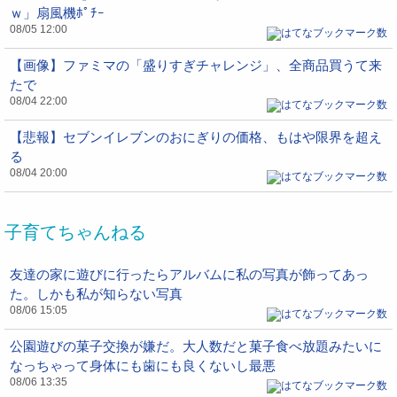
ｗ」扇風機ﾎﾟﾁｰ
08/05 12:00
【画像】ファミマの「盛りすぎチャレンジ」、全商品買うて来
たで
08/04 22:00
【悲報】セブンイレブンのおにぎりの価格、もはや限界を超え
る
08/04 20:00
子育てちゃんねる
友達の家に遊びに行ったらアルバムに私の写真が飾ってあっ
た。しかも私が知らない写真
08/06 15:05
公園遊びの菓子交換が嫌だ。大人数だと菓子食べ放題みたいに
なっちゃって身体にも歯にも良くないし最悪
08/06 13:35