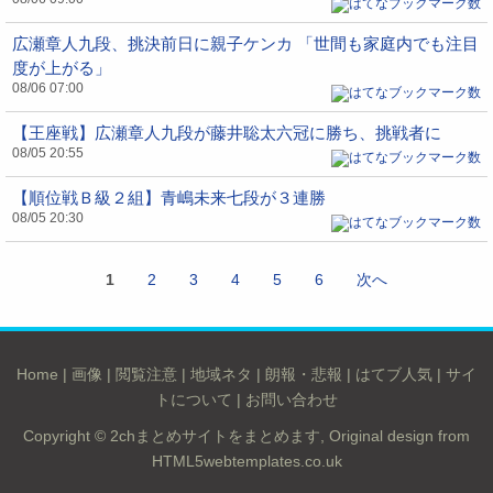
広瀬章人九段、挑決前日に親子ケンカ 「世間も家庭内でも注目
度が上がる」
08/06 07:00
【王座戦】広瀬章人九段が藤井聡太六冠に勝ち、挑戦者に
08/05 20:55
【順位戦Ｂ級２組】青嶋未来七段が３連勝
08/05 20:30
1
2
3
4
5
6
次へ
Home
|
画像
|
閲覧注意
|
地域ネタ
|
朗報・悲報
|
はてブ人気
|
サイ
トについて
|
お問い合わせ
Copyright © 2chまとめサイトをまとめます, Original design from
HTML5webtemplates.co.uk