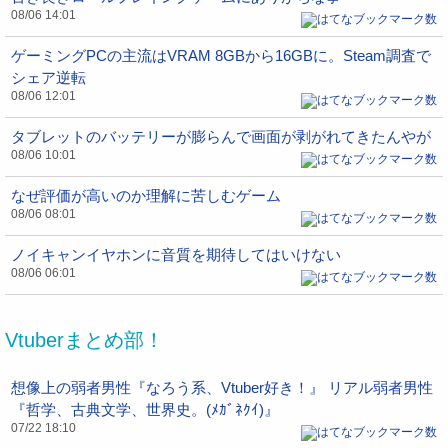
08/06 14:01
ゲーミングPCの主流はVRAM 8GBから16GBに。Steam調査で
シェア逆転
08/06 12:01
タブレットのバッテリーが膨らんで画面が剥がれてきたんやが
08/06 10:01
なぜ評価が高いのか理解に苦しむゲーム
08/06 08:01
ノイキャンイヤホンに音質を期待してはいけない
08/06 06:01
Vtuberまとめ部！
想像上の弱者男性『なろう系、Vtuber好き！』 リアル弱者男性
『哲学、古典文学、世界史。(ﾒｶﾞﾈｸｲ)』
07/22 18:10