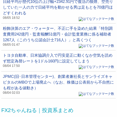
日経平均が歴代10位の上げ幅+2342.91円で復活の狼煙、空売り
していた一人の力で日経平均を動かせる男は足もとを70億円ほ
どすくわれる
08/05 18:52
粉飾決算のエア・ウォーター、不正に手を染めた結果「特別調
査費用242億円・監査報酬51億円・会計監査業務に係る補助者
1267人（このうち公認会計士716人）」と高くつく
08/05 01:47
トヨタ自動車、日米協調介入で円安是正に動くなか空気を読め
ず想定為替レートを1ドル160円に設定してしまう
08/04 17:50
JPMC(旧･日本管理センター)、創業者兼社長とサンライズキャ
ピタルのMBOで上場廃止へ（なお、株価は公表前から不自然に
も程がある値動き）
08/04 02:03
FX2ちゃんねる｜投資系まとめ