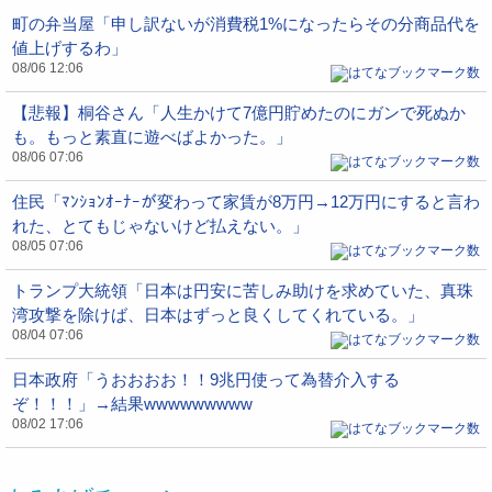
町の弁当屋「申し訳ないが消費税1%になったらその分商品代を
値上げするわ」
08/06 12:06
【悲報】桐谷さん「人生かけて7億円貯めたのにガンで死ぬか
も。もっと素直に遊べばよかった。」
08/06 07:06
住民「ﾏﾝｼｮﾝｵｰﾅｰが変わって家賃が8万円→12万円にすると言わ
れた、とてもじゃないけど払えない。」
08/05 07:06
トランプ大統領「日本は円安に苦しみ助けを求めていた、真珠
湾攻撃を除けば、日本はずっと良くしてくれている。」
08/04 07:06
日本政府「うおおおお！！9兆円使って為替介入する
ぞ！！！」→結果wwwwwwwww
08/02 17:06