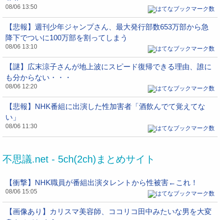
08/06 13:50
【悲報】週刊少年ジャンプさん、最大発行部数653万部から急
降下でついに100万部を割ってしまう
08/06 13:10
【謎】広末涼子さんが地上波にスピード復帰できる理由、誰に
も分からない・・・
08/06 12:20
【悲報】NHK番組に出演した性加害者「酒飲んでて覚えてな
い」
08/06 11:30
不思議.net - 5ch(2ch)まとめサイト
【衝撃】NHK職員が番組出演タレントから性被害←これ！
08/06 15:05
【画像あり】カリスマ美容師、ココリコ田中みたいな男を大変