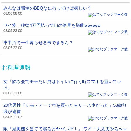
みんなは職場のBBQなに持ってけば嬉しい？
08/06 08:00
ワイ将、往復4万円払って山の絶景を堪能wwwww
08/05 23:00
車中泊で一生暮らせる事できるん？
08/05 22:00
お料理速報
女「飲み会でモテたい男はトイレに行く時スマホを置いてい
け」
08/06 12:00
20代男性「ジモティーで車を買ったらリース車だった」53歳無
職が逮捕
08/06 11:03
敵「扇風機を当てて寝るとヤバいぞ！」 ワイ「大丈夫やろｗｗ