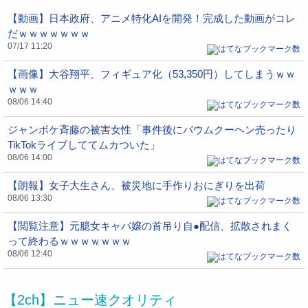
【動画】日本政府、アニメ特化AIを開発！完成した動画がコレ
だｗｗｗｗｗｗｗ
07/17 11:20
【画像】大谷翔平、フィギュア化（53,350円）してしまうｗｗ
ｗｗｗ
08/06 14:40
ジャンポケ斉藤の被害女性「事件後にバウムクーヘン売ったり
TikTokライブしててムカついた」
08/06 14:00
【朗報】女子大生さん、被災地に手作りおにぎりを出荷
08/06 13:30
【閲覧注意】元臆女キャバ嬢の首吊り自●配信、拡散されまく
って終わるｗｗｗｗｗｗｗ
08/06 12:40
【2ch】ニュー速クオリティ