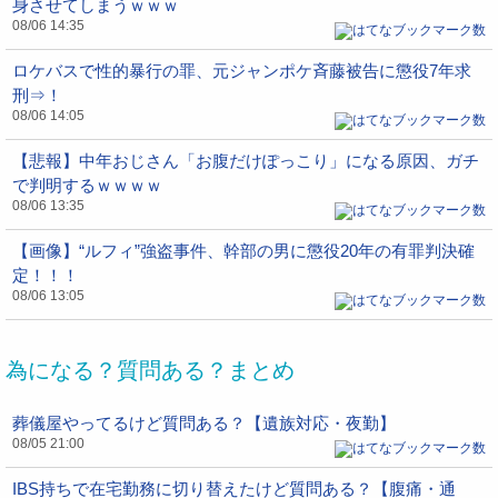
身させてしまうｗｗｗ
08/06 14:35
ロケバスで性的暴行の罪、元ジャンポケ斉藤被告に懲役7年求
刑⇒！
08/06 14:05
【悲報】中年おじさん「お腹だけぽっこり」になる原因、ガチ
で判明するｗｗｗｗ
08/06 13:35
【画像】“ルフィ”強盗事件、幹部の男に懲役20年の有罪判決確
定！！！
08/06 13:05
為になる？質問ある？まとめ
葬儀屋やってるけど質問ある？【遺族対応・夜勤】
08/05 21:00
IBS持ちで在宅勤務に切り替えたけど質問ある？【腹痛・通