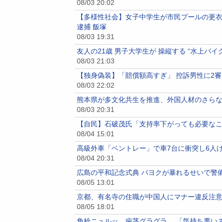
08/03 20:02
【多様性社会】女子中学生が市民プールの更衣
逮捕 飯塚
08/03 19:31
友人の21歳 男子大学生が 操縦する “水上バイク
08/03 21:03
【独身偽装】「賠償額高すぎ」 控訴男性に2審
08/03 22:02
熊本県が多文化共生を推進、外国人材のさら
08/03 20:31
【自民】石破茂氏「支持率下がっても必要なこ
08/04 15:01
高級外車「ベントレー」で車7台に衝突し6人け
08/04 20:31
広島の平和記念式典 パヨクが暴れるせいで警
08/05 13:01
京都、有名寺の住職が中国人にマナー違反注
08/05 18:01
角栓ニュルッ、歯茎グラグラ… 「気持ち悪い