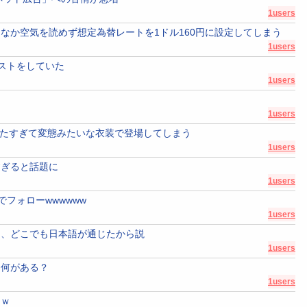
1users
なか空気を読めず想定為替レートを1ドル160円に設定してしまう
1users
ストをしていた
1users
1users
れたすぎて変態みたいな衣装で登場してしまう
1users
すぎると話題に
1users
フォローwwwwww
1users
由、どこでも日本語が通じたから説
1users
て何がある？
1users
ｗｗ