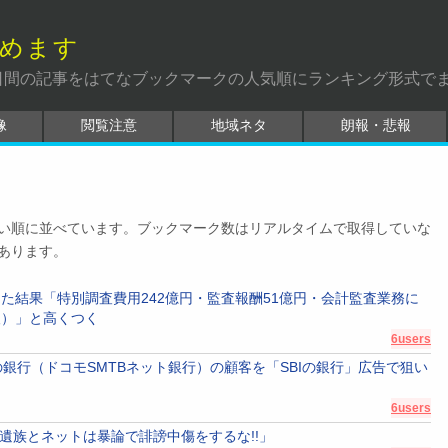
めます
日間の記事をはてなブックマークの人気順にランキング形式で
像
閲覧注意
地域ネタ
朗報・悲報
い順に並べています。ブックマーク数はリアルタイムで取得していな
あります。
た結果「特別調査費用242億円・監査報酬51億円・会計監査業務に
人）」と高くつく
6users
の銀行（ドコモSMTBネット銀行）の顧客を「SBIの銀行」広告で狙い
6users
!!遺族とネットは暴論で誹謗中傷をするな!!」