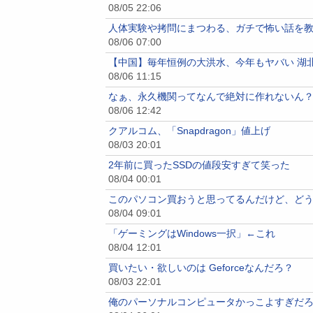
08/05 22:06
人体実験や拷問にまつわる、ガチで怖い話を
08/06 07:00
【中国】毎年恒例の大洪水、今年もヤバい 湖
08/06 11:15
なぁ、永久機関ってなんで絶対に作れないん
08/06 12:42
クアルコム、「Snapdragon」値上げ
08/03 20:01
2年前に買ったSSDの値段安すぎて笑った
08/04 00:01
このパソコン買おうと思ってるんだけど、ど
08/04 09:01
「ゲーミングはWindows一択」←これ
08/04 12:01
買いたい・欲しいのは Geforceなんだろ？
08/03 22:01
俺のパーソナルコンピュータかっこよすぎだ