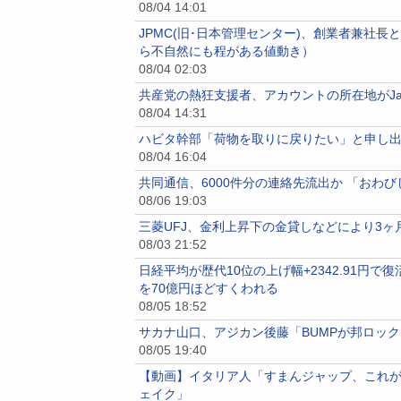
08/04 14:01
JPMC(旧･日本管理センター)、創業者兼社
ら不自然にも程がある値動き）
08/04 02:03
共産党の熱狂支援者、アカウントの所在地がJapan
08/04 14:31
ハビタ幹部「荷物を取りに戻りたい」と申し出
08/04 16:04
共同通信、6000件分の連絡先流出か 「おわ
08/06 19:03
三菱UFJ、金利上昇下の金貸しなどにより3ヶ月
08/03 21:52
日経平均が歴代10位の上げ幅+2342.91
を70億円ほどすくわれる
08/05 18:52
サカナ山口、アジカン後藤「BUMPが邦ロッ
08/05 19:40
【動画】イタリア人「すまんジャップ、これが
ェイク」