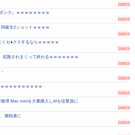
1users
りダンス』ｗｗｗｗｗｗｗｗ
1users
4)、同級生2ショットｗｗｗｗ
1users
だくセ●クスするならｗｗｗｗｗ
1users
、拡散されまくって終わるｗｗｗｗｗｗｗ
1users
・・
1users
ｗｗｗｗｗｗｗｗｗｗｗ
1users
 Mac miniを大量購入しAIを従業員に
1users
ち、挑戦者に
1users