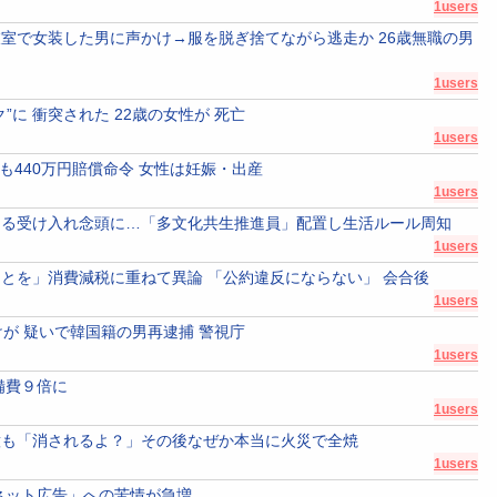
1users
室で女装した男に声かけ→服を脱ぎ捨てながら逃走か 26歳無職の男
1users
”に 衝突された 22歳の女性が 死亡
1users
も440万円賠償命令 女性は妊娠・出産
1users
なる受け入れ念頭に…「多文化共生推進員」配置し生活ルール周知
1users
とを」消費減税に重ねて異論 「公約違反にならない」 会合後
1users
が 疑いで韓国籍の男再逮捕 警視庁
1users
備費９倍に
1users
意も「消されるよ？」その後なぜか本当に火災で全焼
1users
ネット広告」への苦情が急増