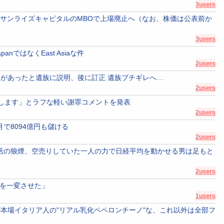
3users
長とサンライズキャピタルのMBOで上場廃止へ（なお、株価は公表前か
3users
ではなくEast Asiaな件
2users
があったと遺族に説明、後に訂正 遺族ブチギレへ…
2users
びします」とラフな軽い謝罪コメントを発表
2users
で8094億円も儲ける
2users
円で復活の狼煙、空売りしていた一人の力で日経平均を動かせる男は足もと
2users
クを一変させた」
1users
本場イタリア人の"リアル乳化ペペロンチーノ"な、これ以外は全部フ