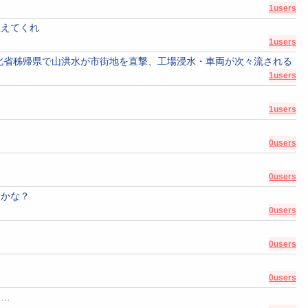
1users
教えてくれ
1users
北省秭帰県で山洪水が市街地を直撃、工場浸水・車両が次々流される
1users
？
1users
0users
0users
うかな？
0users
0users
0users
ろ…