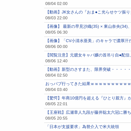
08/04 02:00
【動画】JK女さんの『おま●こ光らせケツ振
08/03 22:00
【画像】 最新の早見沙織(35) × 東山奈央(3
08/05 06:30
【画像】「CV小清水亜美」のキャラで濃厚汗
08/06 00:00
【閲覧注意】元臆女キャバ嬢の首吊り自●配信
08/06 12:40
【動画】新型のさすまた、限界突破・・・・
08/04 02:50
おっパブ行ってきた結果ｗｗｗｗｗｗｗｗｗ
08/04 03:40
【驚愕】年商10億円を超える『ひとり親方』が激増
08/05 22:01
【王座戦】広瀬章人九段が藤井聡太六冠に勝
08/05 20:55
「日本が支援要求」為替介入で米大統領