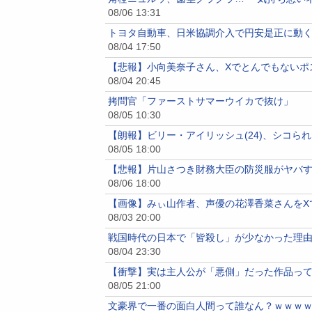
08/06 13:31
トヨタ自動車、日米協調介入で円安是正に動く
08/04 17:50
【悲報】小向美奈子さん、Xでとんでもないポ
08/04 20:45
拷問官「ファーストサマーウイカで抜け」
08/05 10:30
【朗報】ビリー・アイリッシュ(24)、シコら
08/05 18:00
【悲報】片山さつき財務大臣の防災服がヤバ
08/06 18:00
【画像】みぃ山作者、声優の花澤香菜さんをXで
08/03 20:00
戦国時代の日本で「皆殺し」が少なかった理
08/04 23:30
【衝撃】実は主人公が「悪側」だった作品っ
08/05 21:00
文豪界で一番の面白人間って誰なん？ｗｗｗ