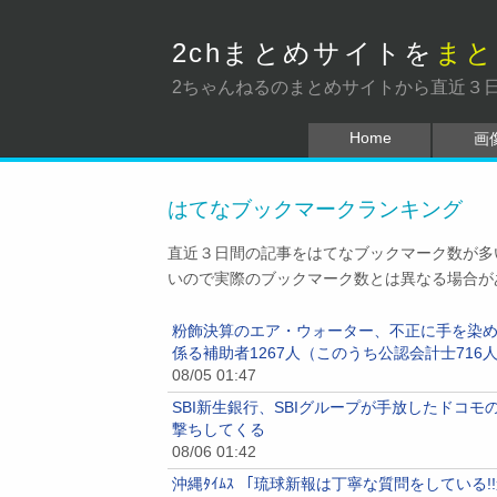
2chまとめサイトを
まと
2ちゃんねるのまとめサイトから直近３
Home
画
はてなブックマークランキング
直近３日間の記事をはてなブックマーク数が多
いので実際のブックマーク数とは異なる場合が
粉飾決算のエア・ウォーター、不正に手を染め
係る補助者1267人（このうち公認会計士716
08/05 01:47
SBI新生銀行、SBIグループが手放したドコモ
撃ちしてくる
08/06 01:42
沖縄ﾀｲﾑｽ 「琉球新報は丁寧な質問をしている