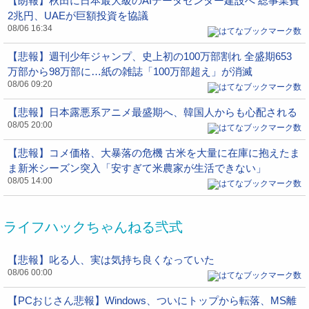
【朗報】秋田に日本最大級のAIデータセンター建設へ 総事業費
2兆円、UAEが巨額投資を協議
08/06 16:34
【悲報】週刊少年ジャンプ、史上初の100万部割れ 全盛期653
万部から98万部に…紙の雑誌「100万部超え」が消滅
08/06 09:20
【悲報】日本露悪系アニメ最盛期へ、韓国人からも心配される
08/05 20:00
【悲報】コメ価格、大暴落の危機 古米を大量に在庫に抱えたま
ま新米シーズン突入「安すぎて米農家が生活できない」
08/05 14:00
ライフハックちゃんねる弐式
【悲報】叱る人、実は気持ち良くなっていた
08/06 00:00
【PCおじさん悲報】Windows、ついにトップから転落、MS離