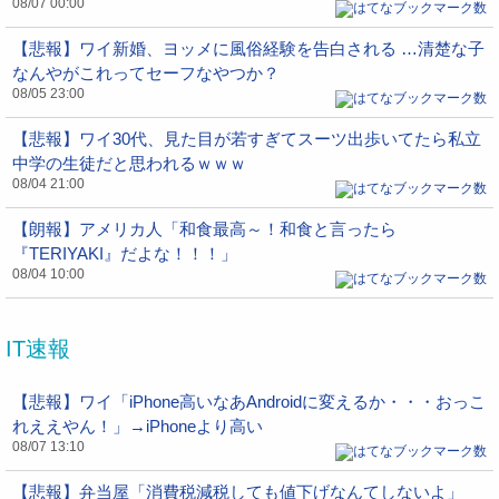
08/07 00:00
【悲報】ワイ新婚、ヨッメに風俗経験を告白される …清楚な子
なんやがこれってセーフなやつか？
08/05 23:00
【悲報】ワイ30代、見た目が若すぎてスーツ出歩いてたら私立
中学の生徒だと思われるｗｗｗ
08/04 21:00
【朗報】アメリカ人「和食最高～！和食と言ったら
『TERIYAKI』だよな！！！」
08/04 10:00
IT速報
【悲報】ワイ「iPhone高いなあAndroidに変えるか・・・おっこ
れええやん！」→iPhoneより高い
08/07 13:10
【悲報】弁当屋「消費税減税しても値下げなんてしないよ」