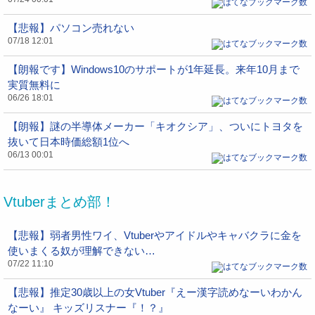
【悲報】パソコン売れない
07/18 12:01
【朗報です】Windows10のサポートが1年延長。来年10月まで
実質無料に
06/26 18:01
【朗報】謎の半導体メーカー「キオクシア」、ついにトヨタを
抜いて日本時価総額1位へ
06/13 00:01
Vtuberまとめ部！
【悲報】弱者男性ワイ、Vtuberやアイドルやキャバクラに金を
使いまくる奴が理解できない…
07/22 11:10
【悲報】推定30歳以上の女Vtuber『えー漢字読めなーいわかん
なーい』 キッズリスナー『！？』