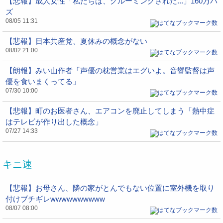
【悲報】成人女性「私たちは、グルーミングされた...」160万バ
ズ
08/05 11:31
【悲報】日本共産党、夏休みの概念がない
08/02 21:00
【朗報】みい山作者「声優の枕営業はエグいよ。音響監督は声
優を食いまくってる」
07/30 10:00
【悲報】町のお医者さん、エアコンを廃止してしまう「熱中症
はテレビが作り出した概念」
07/27 14:33
キニ速
【悲報】お母さん、隣の家がとんでもない位置に室外機を取り
付けブチギレwwwwwwwwww
08/07 08:00