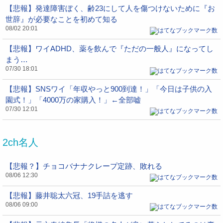
【悲報】発達障害ぼく、齢23にして人を傷つけないために『お
世辞』が必要なことを初めて知る
08/02 20:01
【悲報】ワイADHD、薬を飲んで『ただの一般人』になってし
まう…
07/30 18:01
【悲報】SNSワイ「年収やっと900到達！」「今日は子供の入
園式！」「4000万の家購入！」←全部嘘
07/30 12:01
2ch名人
【悲報？】チョコバナナクレープ定跡、敗れる
08/06 12:30
【悲報】藤井聡太六冠、19手詰を逃す
08/06 09:00