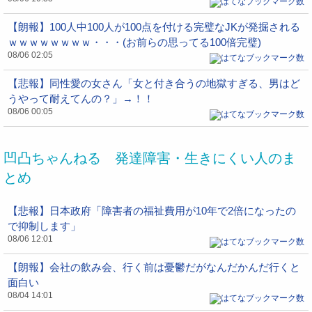
【朗報】100人中100人が100点を付ける完璧なJKが発掘される
ｗｗｗｗｗｗｗｗ・・・(お前らの思ってる100倍完璧)
08/06 02:05
【悲報】同性愛の女さん「女と付き合うの地獄すぎる、男はど
うやって耐えてんの？」→！！
08/06 00:05
凹凸ちゃんねる 発達障害・生きにくい人のま
とめ
【悲報】日本政府「障害者の福祉費用が10年で2倍になったの
で抑制します」
08/06 12:01
【朗報】会社の飲み会、行く前は憂鬱だがなんだかんだ行くと
面白い
08/04 14:01