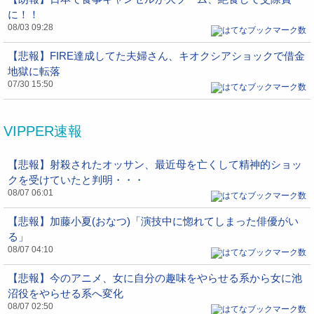
に！！
08/03 09:28
【悲報】FIRE達成してた夫婦さん、キオクシアショックで借金
地獄に転落
07/30 15:50
VIPPER速報
【悲報】射殺されたオッサン、最近母を亡くして精神的ショッ
クを受けていたと判明・・・
08/07 06:01
【悲報】加藤小夏(おなつ)「演技中に惚れてしまった俳優がい
る」
08/07 04:10
【悲報】今のアニメ、女に自分の趣味をやらせる系から女に池
沼役をやらせる系へ変化
08/07 02:50