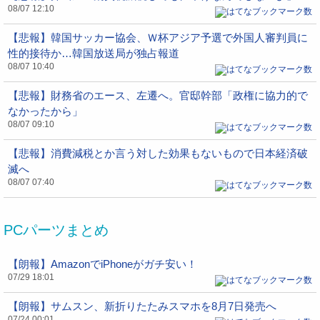
08/07 12:10
【悲報】韓国サッカー協会、Ｗ杯アジア予選で外国人審判員に
性的接待か…韓国放送局が独占報道
08/07 10:40
【悲報】財務省のエース、左遷へ。官邸幹部「政権に協力的で
なかったから」
08/07 09:10
【悲報】消費減税とか言う対した効果もないもので日本経済破
滅へ
08/07 07:40
PCパーツまとめ
【朗報】AmazonでiPhoneがガチ安い！
07/29 18:01
【朗報】サムスン、新折りたたみスマホを8月7日発売へ
07/24 00:01