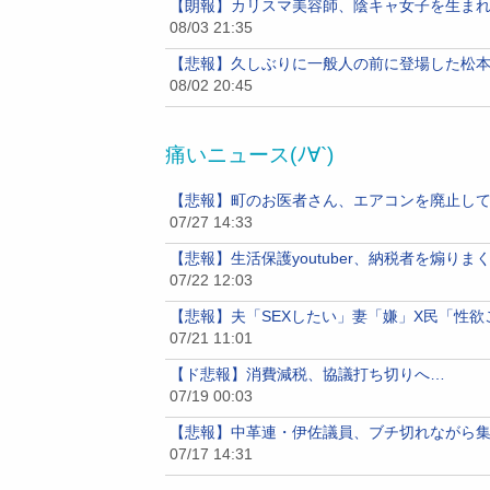
【朗報】カリスマ美容師、陰キャ女子を生ま
08/03 21:35
【悲報】久しぶりに一般人の前に登場した松
08/02 20:45
痛いニュース(ﾉ∀`)
【悲報】町のお医者さん、エアコンを廃止し
07/27 14:33
【悲報】生活保護youtuber、納税者を煽りま
07/22 12:03
【悲報】夫「SEXしたい」妻「嫌」X民「性欲
07/21 11:01
【ド悲報】消費減税、協議打ち切りへ…
07/19 00:03
【悲報】中革連・伊佐議員、ブチ切れながら
07/17 14:31