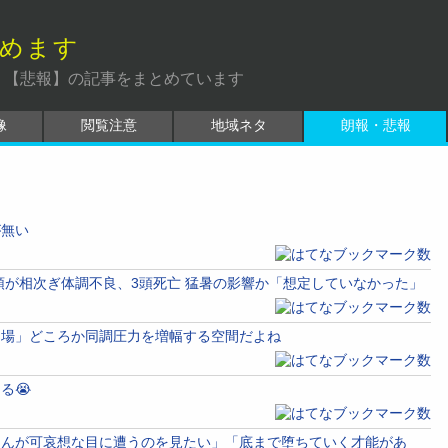
めます
】【悲報】の記事をまとめています
像
閲覧注意
地域ネタ
朗報・悲報
が無い
頭が相次ぎ体調不良、3頭死亡 猛暑の影響か「想定していなかった」
る場」どころか同調圧力を増幅する空間だよね
る😭
ゃんが可哀想な目に遭うのを見たい」「底まで堕ちていく才能があ