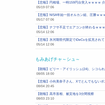
【悲報】円相場、一時159円台突入ｗｗｗｗ 
05/19 07:06
【悲報】NISA年始一括オルカン組、圧勝ｗｗ
05/17 07:06
【悲報】ナフサ不足でエアコンが終わるｗｗｗ
05/14 12:06
【悲報】氷河期世代限定でiDeCoを拡充され
05/14 12:06
もみあげチャ～シュ～
【朗報】ビリー・アイリッシュ(24)、シコら
08/05 18:00
【悲報】小向美奈子さん、Xでとんでもないポ
08/04 20:45
【朗報】高市首相、被災地を3分間視察
08/03 23:10