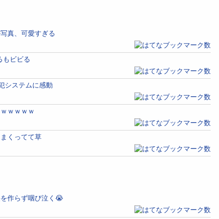
ル写真、可愛すぎる
るもビビる
防犯システムに感動
容ｗｗｗｗｗ
めまくってて草
を作らず咽び泣く😭