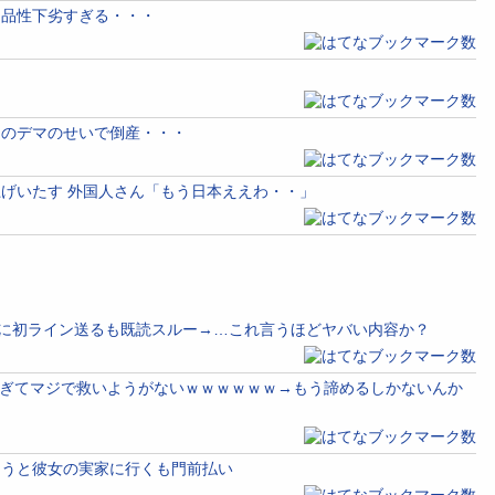
に品性下劣すぎる・・・
トのデマのせいで倒産・・・
げいたす 外国人さん「もう日本ええわ・・」
32)に初ライン送るも既読スルー→…これ言うほどヤバい内容か？
犯すぎてマジで救いようがないｗｗｗｗｗｗ→もう諦めるしかないんか
ようと彼女の実家に行くも門前払い