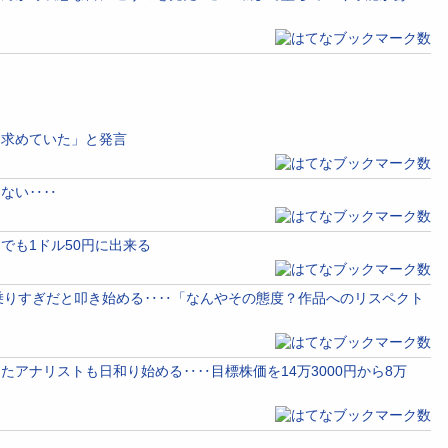
を求めていた」と発言
わない‥‥
でも1ドル50円に出来る
調子乗りすぎだと叩き始める‥‥「なんやその態度？作品へのリスペクト
アナリストも日和り始める‥‥目標株価を14万3000円から8万