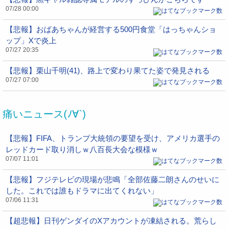
07/28 00:00
【悲報】おばあちゃんが経営する500円食堂「はっちゃんショ
ップ」Xで炎上
07/27 20:35
【悲報】栗山千明(41)、路上で変わり果てた姿で発見される
07/27 07:00
痛いニュース(ﾉ∀`)
【悲報】FIFA、トランプ大統領の要望を受け、アメリカ選手の
レッドカード取り消しｗ八百長大会な模様ｗ
07/07 11:01
【悲報】フジテレビの現場が悲鳴「全部佐藤二朗さんのせいに
した。これでは誰もドラマに出てくれない」
07/06 11:31
【超悲報】日刊ゲンダイのXアカウントが凍結される。荒らし