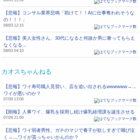
08/03 13:30
【悲報】コンサル業界悲鳴「助けて！！AIに仕事奪われそうな
の！！！」
08/03 12:15
【悲報】美人女性さん、30代になると何故か男に奢ってもらえ
なくなる…
08/03 04:10
カオスちゃんねる
【悲報】ワイ寿司職人見習い、店を追い出されるwwwwww→…
ワイが悪いのか？
07/30 13:00
【朗報】人事ワイ、爆乳を採用し続け爆乳経理課を誕生させる
07/28 21:00
【悲報】ワイ弱者男性、ガチのマジで養子が欲しすぎて咽び泣
く→....ワイが貰っちゃいかんのか？