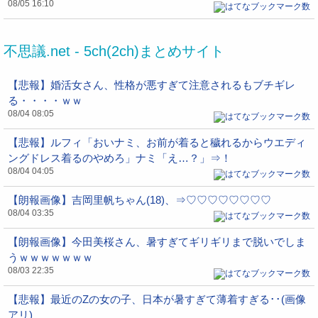
08/05 16:10
不思議.net - 5ch(2ch)まとめサイト
【悲報】婚活女さん、性格が悪すぎて注意されるもブチギレ
る・・・・ｗｗ
08/04 08:05
【悲報】ルフィ「おいナミ、お前が着ると穢れるからウエディ
ングドレス着るのやめろ」ナミ「え…？」⇒！
08/04 04:05
【朗報画像】吉岡里帆ちゃん(18)、⇒♡♡♡♡♡♡♡♡
08/04 03:35
【朗報画像】今田美桜さん、暑すぎてギリギリまで脱いでしま
うｗｗｗｗｗｗｗ
08/03 22:35
【悲報】最近のZの女の子、日本が暑すぎて薄着すぎる･･(画像
アリ)