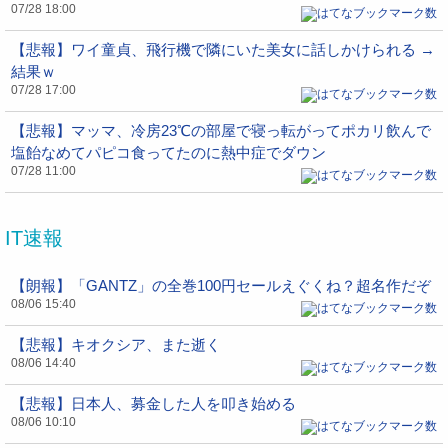
07/28 18:00
【悲報】ワイ童貞、飛行機で隣にいた美女に話しかけられる →
結果ｗ
07/28 17:00
【悲報】マッマ、冷房23℃の部屋で寝っ転がってポカリ飲んで
塩飴なめてパピコ食ってたのに熱中症でダウン
07/28 11:00
IT速報
【朗報】「GANTZ」の全巻100円セールえぐくね？超名作だぞ
08/06 15:40
【悲報】キオクシア、また逝く
08/06 14:40
【悲報】日本人、募金した人を叩き始める
08/06 10:10