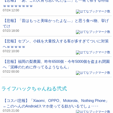
【悲報】「あ、この人育ち悪いんだな…」と一発で察する特徴
ｗｗｗｗｗｗｗｗ
07/24 12:00
【悲報】「昔はもっと美味かったよな…」と思う食べ物、挙げ
てけ
07/23 18:00
【悲報】セブン、小銭を大量投入する客が多すぎてついに対策
へｗｗｗｗｗ
07/22 10:00
【悲報】福岡の梨農園、昨年6500個・今年5000個を盗まれ閉園
へ「泥棒のために作ってるようなもん」
07/22 00:00
ライフハックちゃんねる弐式
【コスパ悲報】「Xiaomi、OPPO、Motorola、Nothing Phone」
←このへんのAndroidスマホ使ってる奴がいるでしょ‥‥
07/25 21:00