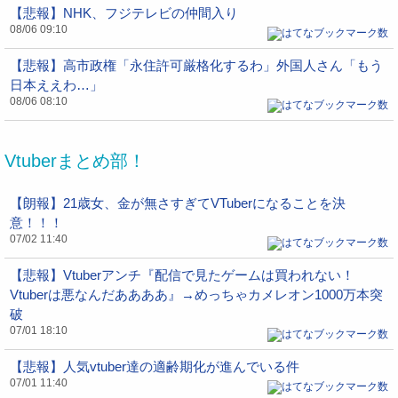
【悲報】NHK、フジテレビの仲間入り
08/06 09:10
【悲報】高市政権「永住許可厳格化するわ」外国人さん「もう
日本ええわ…」
08/06 08:10
Vtuberまとめ部！
【朗報】21歳女、金が無さすぎてVTuberになることを決
意！！！
07/02 11:40
【悲報】Vtuberアンチ『配信で見たゲームは買われない！
Vtuberは悪なんだああああ』→めっちゃカメレオン1000万本突
破
07/01 18:10
【悲報】人気vtuber達の適齢期化が進んでいる件
07/01 11:40