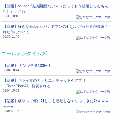
【悲報】Vtuber『結婚願望ないｗ（だってもう結婚してるもん
♡）』←これ
06/30 18:10
【悲報】好きなvtuberがバンドマンのセ◯レだった事が暴露さ
れた件について
06/30 11:40
ゴールデンタイムズ
【朗報】 ガンツ全巻100円！
08/04 18:44
【朗報】『ライザのアトリエ』チャットAIアプリ
「RyzaChat:AI」発表される
08/04 15:53
【悲報】歳取って何に対しても感動しなくなってきた奴ｗｗｗ
ｗｗｗ
08/04 01:27